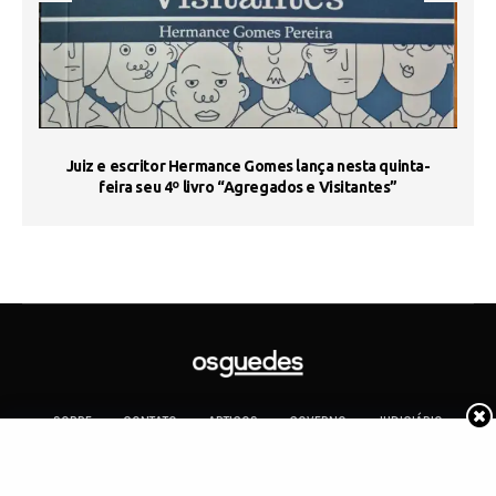
s
Juiz e escritor Hermance Gomes lança nesta quinta-
feira seu 4º livro “Agregados e Visitantes”
SOBRE
CONTATO
ARTIGOS
GOVERNO
JUDICIÁRIO
MEMÓRIA
POLÍTICA
COTIDIANO
Copyright 2019 Os Guedes. TODOS OS DIREITOS RESERVADOS.