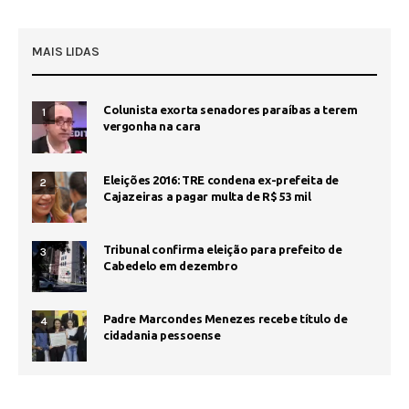
MAIS LIDAS
Colunista exorta senadores paraíbas a terem
1
vergonha na cara
Eleições 2016: TRE condena ex-prefeita de
2
Cajazeiras a pagar multa de R$ 53 mil
Tribunal confirma eleição para prefeito de
3
Cabedelo em dezembro
Padre Marcondes Menezes recebe título de
4
cidadania pessoense