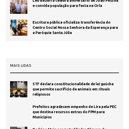
Leo Bezerra celebra aniversário de João Pessoa
e convida população para festa na Orla
Escritura pública oficializa transferência do
Centro Social Nossa Senhora da Esperança para
a Paróquia Santa Júlia
MAIS LIDAS
STF declara constitucionalidade de lei gaúcha
1
que permite sacrifício de animais em rituais
religiosos
Prefeitos agradecem empenho de Lira pela PEC
que destina recursos extras do FPM para
Municípios