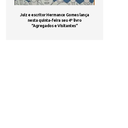
ada e
Juiz e escritor Hermance Gomes lança
UNIESP utiliza 
s são
nesta quinta-feira seu 4º livro
fortalece form
“Agregados e Visitantes”
de