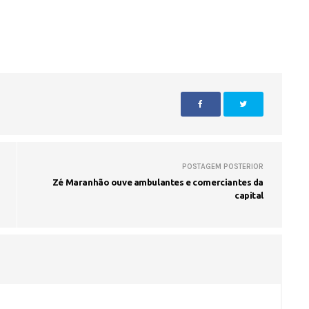
Seinfra realiza serviços de ta
buraco em quase 50 bairros ne
quinta-feira
POSTAGEM POSTERIOR
Zé Maranhão ouve ambulantes e comerciantes da
capital