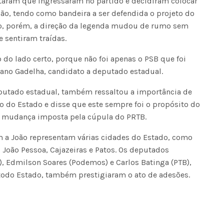
taram que ingressaram no partido e decidiram colocar
ão, tendo como bandeira a ser defendida o projeto do
do, porém, a direção da legenda mudou de rumo sem
e sentiram traídas.
o do lado certo, porque não foi apenas o PSB que foi
iano Gadelha, candidato a deputado estadual.
deputado estadual, também ressaltou a importância de
 do Estado e disse que este sempre foi o propósito do
a mudança imposta pela cúpula do PRTB.
 a João representam várias cidades do Estado, como
 João Pessoa, Cajazeiras e Patos. Os deputados
, Edmilson Soares (Podemos) e Carlos Batinga (PTB),
 todo Estado, também prestigiaram o ato de adesões.