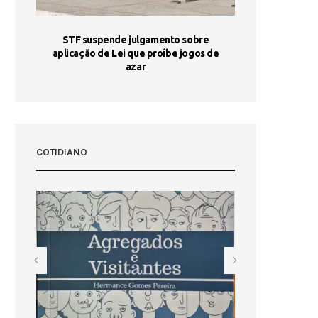
STF suspende julgamento sobre
Areia por Ela
aplicação de Lei que proíbe jogos de
Ag
pa-
azar
sta
COTIDIANO