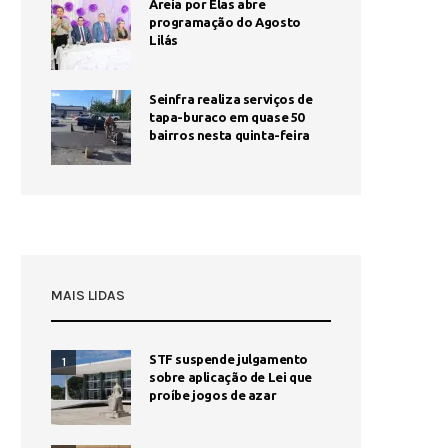
Areia por Elas abre
programação do Agosto
Lilás
Seinfra realiza serviços de
tapa-buraco em quase 50
bairros nesta quinta-feira
MAIS LIDAS
STF suspende julgamento
1
sobre aplicação de Lei que
proíbe jogos de azar