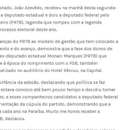
stado, João Azevêdo, recebeu na manhã desta segunda-
s a deputado estadual e dois a deputado federal pelo
ileiro (PRTB), legenda que rompeu com a legenda
rocesso eleitoral deste ano.
ranças do PRTB ao modelo de gestão que tem colocado a
nto e do avanço, demonstra que a fase dos donos de
 O ex-deputado estadual Monaci Marques (PRTB) que
sde à época do rompimento com o PSB, também
ealizado no auditório do Hotel Xênius, na Capital.
rtância da adesão, destacando que política se faz
B estava conosco até bem pouco tempo e decidiu tomar
s, e esses companheiros candidatos a deputado federal
orientação da cúpula do partido, demonstrando que a
a cada ano na Paraíba. Muito me honra receber a
, destacou.