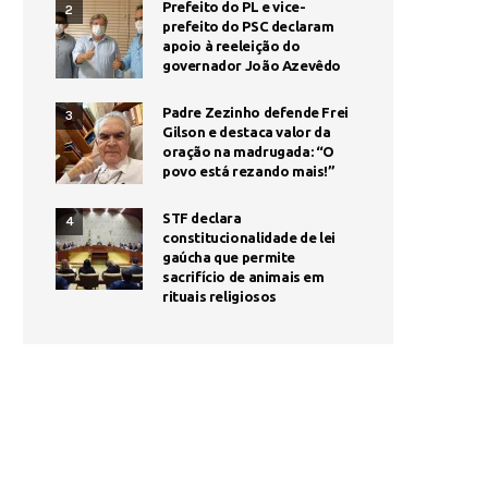
Prefeito do PL e vice-
2
prefeito do PSC declaram
apoio à reeleição do
governador João Azevêdo
Padre Zezinho defende Frei
3
Gilson e destaca valor da
oração na madrugada: “O
povo está rezando mais!”
STF declara
4
constitucionalidade de lei
gaúcha que permite
sacrifício de animais em
rituais religiosos