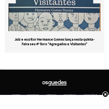
s
Juiz e escritor Hermance Gomes lança nesta quinta-
feira seu 4º livro “Agregados e Visitantes”
SOBRE
CONTATO
ARTIGOS
GOVERNO
JUDICIÁRIO
MEMÓRIA
POLÍTICA
COTIDIANO
Copyright 2019 Os Guedes. TODOS OS DIREITOS RESERVADOS.