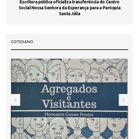
Escritura pública oficializa transferência do Centro
Ma
Social Nossa Senhora da Esperança para a Paróquia
Santa Júlia
COTIDIANO