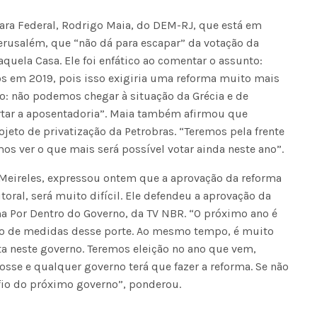
mara Federal, Rodrigo Maia, do DEM-RJ, que está em
 Jerusalém, que “não dá para escapar” da votação da
quela Casa. Ele foi enfático ao comentar o assunto:
em 2019, pois isso exigiria uma reforma muito mais
do: não podemos chegar à situação da Grécia e de
rtar a aposentadoria”. Maia também afirmou que
ojeto de privatização da Petrobras. “Teremos pela frente
s ver o que mais será possível votar ainda neste ano”.
 Meireles, expressou ontem que a aprovação da reforma
oral, será muito difícil. Ele defendeu a aprovação da
 Por Dentro do Governo, da TV NBR. “O próximo ano é
ação de medidas desse porte. Ao mesmo tempo, é muito
ta neste governo. Teremos eleição no ano que vem,
se e qualquer governo terá que fazer a reforma. Se não
safio do próximo governo”, ponderou.