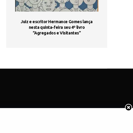
ada e
Juiz e escritor Hermance Gomes lança
UNIESP utiliza 
s são
nesta quinta-feira seu 4º livro
fortalece form
“Agregados e Visitantes”
de
COTIDIANO