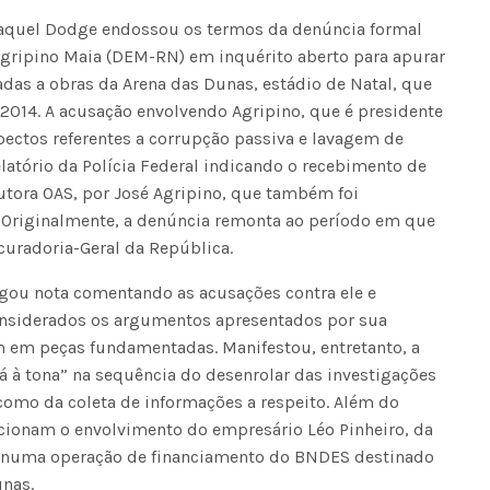
Raquel Dodge endossou os termos da denúncia formal
Agripino Maia (DEM-RN) em inquérito aberto para apurar
das a obras da Arena das Dunas, estádio de Natal, que
014. A acusação envolvendo Agripino, que é presidente
pectos referentes a corrupção passiva e lavagem de
latório da Polícia Federal indicando o recebimento de
utora OAS, por José Agripino, que também foi
 Originalmente, a denúncia remonta ao período em que
ocuradoria-Geral da República.
lgou nota comentando as acusações contra ele e
nsiderados os argumentos apresentados por sua
em em peças fundamentadas. Manifestou, entretanto, a
á à tona” na sequência do desenrolar das investigações
omo da coleta de informações a respeito. Além do
cionam o envolvimento do empresário Léo Pinheiro, da
as numa operação de financiamento do BNDES destinado
unas.