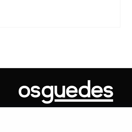
Voo cancelado, bagagem extravi
cobranças indevidas: saiba quai
os seus direitos
ONTATO
ARTIGOS
GOVERNO
JUDICIÁRIO
MEMÓRIA
POLÍTICA
Copyright 2019 Os Guedes. TODOS OS DIREITOS RESERVADOS.