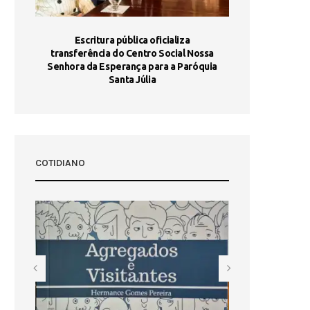
stória
Escritura pública oficializa
Maria Port
dia 10
transferência do Centro Social Nossa
homologada e 
Senhora da Esperança para a Paróquia
com
Santa Júlia
COTIDIANO