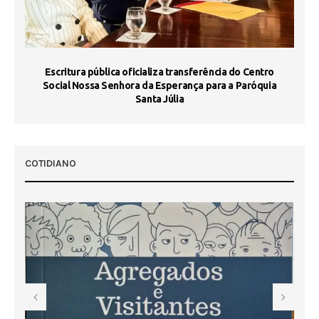
Escritura pública oficializa transferência do Centro
Ma
Social Nossa Senhora da Esperança para a Paróquia
Santa Júlia
COTIDIANO