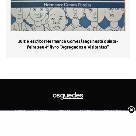
s
Juiz e escritor Hermance Gomes lança nesta quinta-
feira seu 4º livro “Agregados e Visitantes”
SOBRE
CONTATO
ARTIGOS
GOVERNO
JUDICIÁRIO
MEMÓRIA
POLÍTICA
COTIDIANO
Copyright 2019 Os Guedes. TODOS OS DIREITOS RESERVADOS.