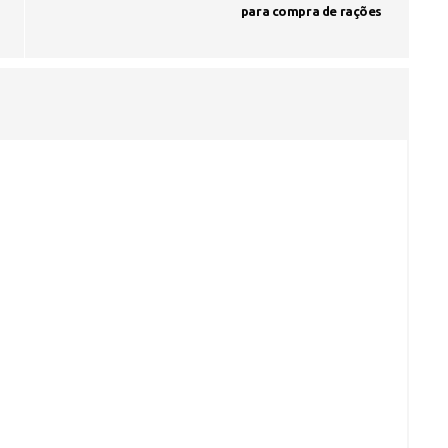
para compra de rações
Voo cancelado, bagagem extravi
cobranças indevidas: saiba quai
os seus direitos