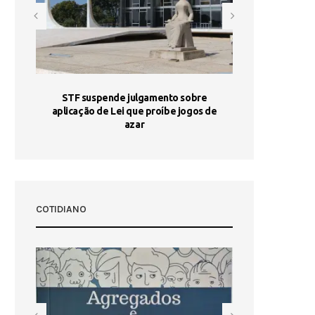
STF suspende julgamento sobre
Areia por Ela
aplicação de Lei que proíbe jogos de
Ag
pa-
azar
sta
COTIDIANO