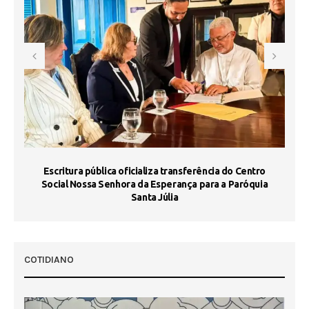
Escritura pública oficializa transferência do Centro
Ma
Social Nossa Senhora da Esperança para a Paróquia
Santa Júlia
COTIDIANO