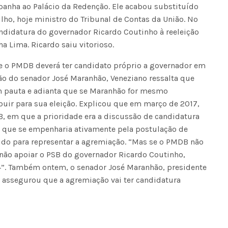
anha ao Palácio da Redenção. Ele acabou substituído
ilho, hoje ministro do Tribunal de Contas da União. No
didatura do governador Ricardo Coutinho à reeleição
a Lima. Ricardo saiu vitorioso.
e o PMDB deverá ter candidato próprio a governador em
ão do senador José Maranhão, Veneziano ressalta que
m pauta e adianta que se Maranhão for mesmo
buir para sua eleição. Explicou que em março de 2017,
 em que a prioridade era a discussão de candidatura
ro que se empenharia ativamente pela postulação de
hido para representar a agremiação. “Mas se o PMDB não
a não apoiar o PSB do governador Ricardo Coutinho,
”. Também ontem, o senador José Maranhão, presidente
, assegurou que a agremiação vai ter candidatura