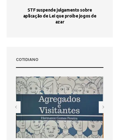
STF suspende julgamento sobre
Areia por Ela
aplicação de Lei que proíbe jogos de
Ag
pa-
azar
sta
COTIDIANO