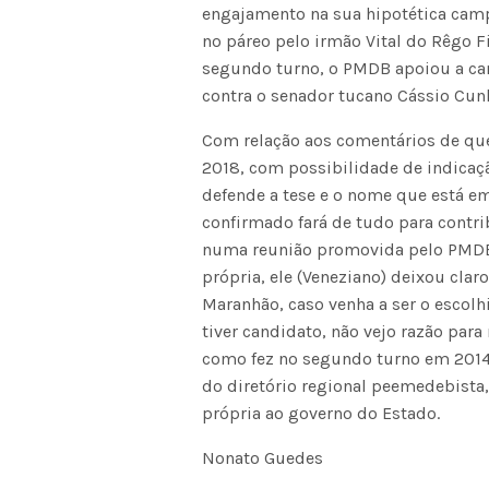
engajamento na sua hipotética camp
no páreo pelo irmão Vital do Rêgo F
segundo turno, o PMDB apoiou a can
contra o senador tucano Cássio Cunh
Com relação aos comentários de qu
2018, com possibilidade de indicaç
defende a tese e o nome que está e
confirmado fará de tudo para contri
numa reunião promovida pelo PMDB,
própria, ele (Veneziano) deixou cla
Maranhão, caso venha a ser o escol
tiver candidato, não vejo razão par
como fez no segundo turno em 2014
do diretório regional peemedebista
própria ao governo do Estado.
Nonato Guedes