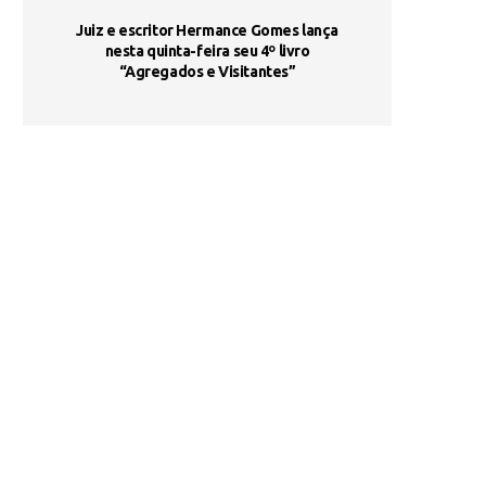
ada e
Juiz e escritor Hermance Gomes lança
UNIESP utiliza 
s são
nesta quinta-feira seu 4º livro
fortalece form
“Agregados e Visitantes”
de