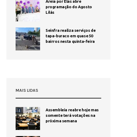
Areia por Elas abre
programação do Agosto
Lilás
Seinfra realiza serviços de
tapa-buraco em quase 50
bairros nesta quinta-feira
MAIS LIDAS
Assembleia reabre hoje mas
1
somente terá votações na
próxima semana