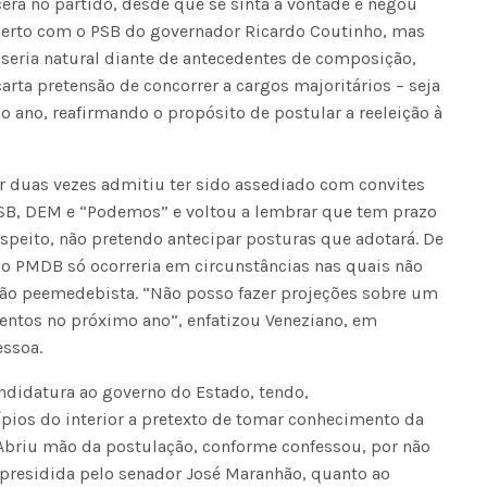
erá no partido, desde que se sinta à vontade e negou
certo com o PSB do governador Ricardo Coutinho, mas
seria natural diante de antecedentes de composição,
arta pretensão de concorrer a cargos majoritários – seja
 ano, reafirmando o propósito de postular a reeleição à
r duas vezes admitiu ter sido assediado com convites
SB, DEM e “Podemos” e voltou a lembrar que tem prazo
respeito, não pretendo antecipar posturas que adotará. De
o PMDB só ocorreria em circunstâncias nas quais não
ção peemedebista. “Não posso fazer projeções sobre um
ntos no próximo ano”, enfatizou Veneziano, em
essoa.
didatura ao governo do Estado, tendo,
pios do interior a pretexto de tomar conhecimento da
. Abriu mão da postulação, conforme confessou, por não
, presidida pelo senador José Maranhão, quanto ao