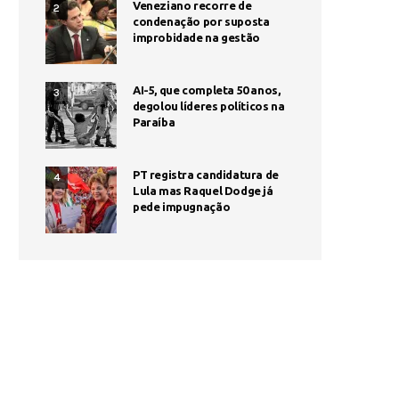
Veneziano recorre de
2
condenação por suposta
improbidade na gestão
AI-5, que completa 50 anos,
3
degolou líderes políticos na
Paraíba
PT registra candidatura de
4
Lula mas Raquel Dodge já
pede impugnação