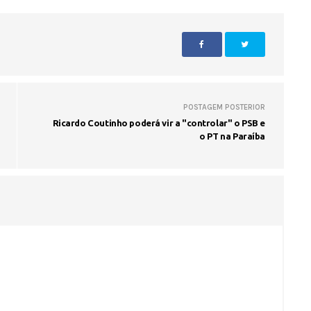
Seinfra realiza serviços de ta
buraco em quase 50 bairros ne
quinta-feira
POSTAGEM POSTERIOR
Ricardo Coutinho poderá vir a "controlar" o PSB e
o PT na Paraíba