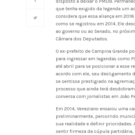
disposto a deixar o PMDB. Permanec
que tenha exigido da legenda um a
considera que essa aliança em 2018 
como se registrou em 2014. Ele desc
ao governo ou ao Senado, no próximo
Câmara dos Deputados.
O ex-prefeito de Campina Grande po
para ingressar em legendas como P
até abril para se posicionar a esse 
acordo com ele, seu desligamento d
se sentisse prestigiado na agremia
processo que ainda terá desdobrame
conversa com jornalistas em João P
Em 2014, Veneziano ensaiou uma can
preliminarmente, percorrido municí
sua realidade e definir prioridades
sentir firmeza da cúpula partidária