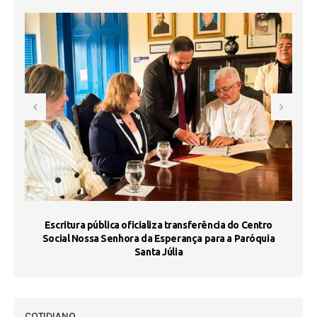
Escritura pública oficializa transferência do Centro
Ma
Social Nossa Senhora da Esperança para a Paróquia
Santa Júlia
COTIDIANO