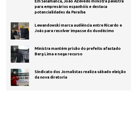
Em Salamanca, João Azêvedo ministra palestra
para empresários espanhóis e destaca
potencialidades da Paraíba
Lewandowski marca audiência entre Ricardo e
2
Joás para resolver impasse do duodécimo
Ministra mantém prisão do prefeito afastado
3
Berg Lima e nega recurso
Sindicato dos Jornalistas realiza sábado eleição
4
da nova diretoria