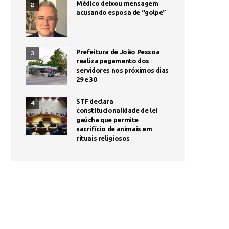
Médico deixou mensagem
2
acusando esposa de “golpe”
Prefeitura de João Pessoa
3
realiza pagamento dos
servidores nos próximos dias
29 e 30
STF declara
4
constitucionalidade de lei
gaúcha que permite
sacrifício de animais em
rituais religiosos