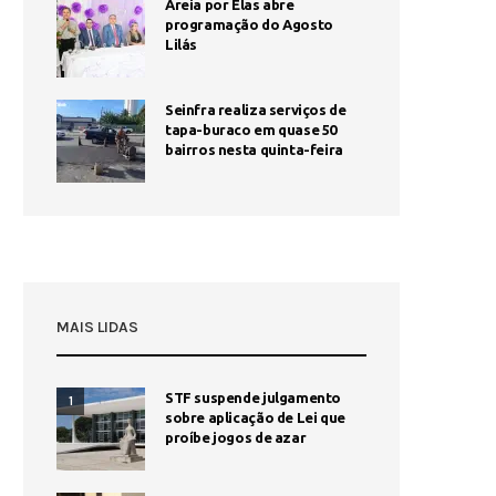
Areia por Elas abre
programação do Agosto
Lilás
Seinfra realiza serviços de
tapa-buraco em quase 50
bairros nesta quinta-feira
MAIS LIDAS
STF suspende julgamento
1
sobre aplicação de Lei que
proíbe jogos de azar