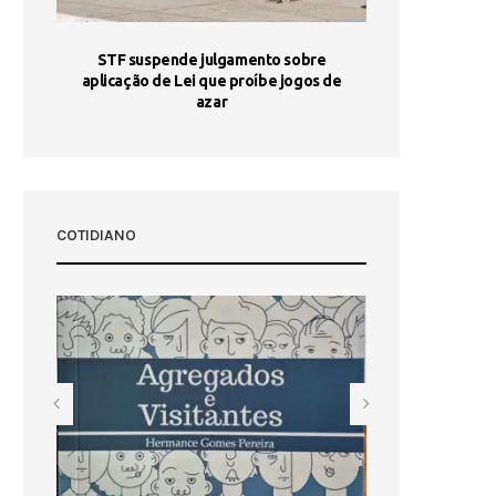
STF suspende julgamento sobre
Areia por Ela
aplicação de Lei que proíbe jogos de
Ag
pa-
azar
sta
COTIDIANO