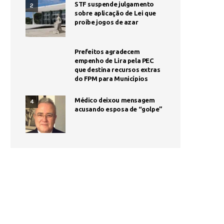
STF suspende julgamento
2
sobre aplicação de Lei que
proíbe jogos de azar
Prefeitos agradecem
empenho de Lira pela PEC
que destina recursos extras
do FPM para Municípios
Médico deixou mensagem
4
acusando esposa de “golpe”