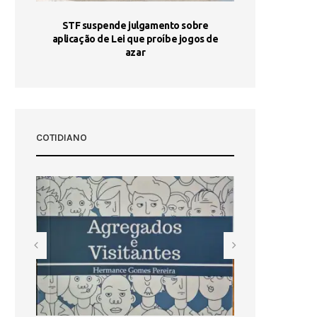
STF suspende julgamento sobre
Areia por Ela
aplicação de Lei que proíbe jogos de
Ag
pa-
azar
sta
COTIDIANO