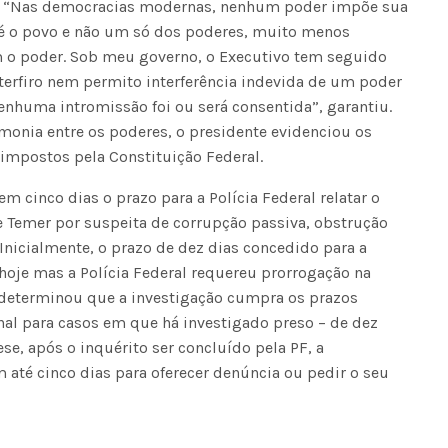
o. “Nas democracias modernas, nenhum poder impõe sua
 é o povo e não um só dos poderes, muito menos
 o poder. Sob meu governo, o Executivo tem seguido
terfiro nem permito interferência indevida de um poder
enhuma intromissão foi ou será consentida”, garantiu.
onia entre os poderes, o presidente evidenciou os
impostos pela Constituição Federal.
m cinco dias o prazo para a Polícia Federal relatar o
e Temer por suspeita de corrupção passiva, obstrução
 Inicialmente, o prazo de dez dias concedido para a
hoje mas a Polícia Federal requereu prorrogação na
 determinou que a investigação cumpra os prazos
nal para casos em que há investigado preso – de dez
ese, após o inquérito ser concluído pela PF, a
 até cinco dias para oferecer denúncia ou pedir o seu