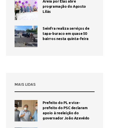
Areia por Elas abre
programação do Agosto
Lilás
Seinfra realiza serviços de
tapa-buraco em quase 50
bairros nesta quinta-feira
MAIS LIDAS
Prefeito do PL e vice-
1
prefeito do PSC declaram
apoio à reeleição do
governador João Azevêdo