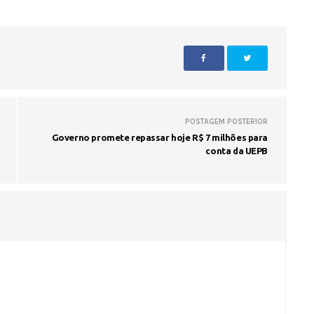
Seinfra realiza serviços de ta
buraco em quase 50 bairros ne
quinta-feira
POSTAGEM POSTERIOR
Governo promete repassar hoje R$ 7 milhões para
conta da UEPB