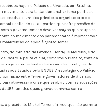
ecebidos hoje, no Palácio da Alvorada, em Brasília,
m movimento para tentar demonstrar força política e
aixas estaduais. Um dos principais organizadores do
arconi Perillo, do PSDB, partido que sofre pressões de
 com o governo Temer e devolver cargos que ocupa na
aponto ao movimento dos parlamentares é representado
a manutenção do apoio à gestão Temer.
ontro, do ministro da Fazenda, Henrique Meireles, e do
e Castro. A pauta oficial, conforme o Planalto, trata da
com o governo federal e discussão das condições de
zadas aos Estados pelo BNDES. A estratégia do Palácio
a aproximação entre Temer e governadores de diversos
o para atravessar a crise que se abriu com as acusações
os da JBS, um dos quais gravou conversa com o
is, o presidente Michel Temer afirmou que não permite