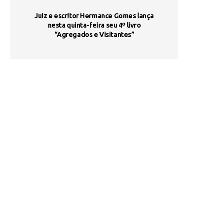
ada e
Juiz e escritor Hermance Gomes lança
UNIESP utiliza 
s são
nesta quinta-feira seu 4º livro
fortalece form
“Agregados e Visitantes”
de