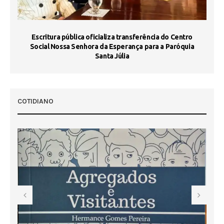
Escritura pública oficializa transferência do Centro
Ma
Social Nossa Senhora da Esperança para a Paróquia
Santa Júlia
COTIDIANO