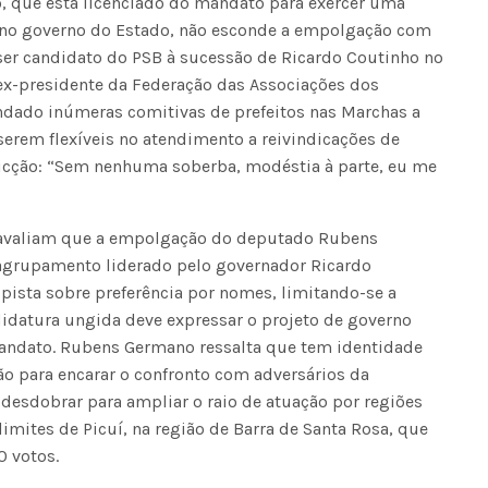
 que está licenciado do mandato para exercer uma
l no governo do Estado, não esconde a empolgação com
 ser candidato do PSB à sucessão de Ricardo Coutinho no
 ex-presidente da Federação das Associações dos
dado inúmeras comitivas de prefeitos nas Marchas a
 serem flexíveis no atendimento a reivindicações de
nvicção: “Sem nenhuma soberba, modéstia à parte, eu me
s avaliam que a empolgação do deputado Rubens
 agrupamento liderado pelo governador Ricardo
pista sobre preferência por nomes, limitando-se a
didatura ungida deve expressar o projeto de governo
mandato. Rubens Germano ressalta que tem identidade
ão para encarar o confronto com adversários da
 desdobrar para ampliar o raio de atuação por regiões
limites de Picuí, na região de Barra de Santa Rosa, que
0 votos.