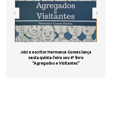
ada e
Juiz e escritor Hermance Gomes lança
UNIESP utiliza 
s são
nesta quinta-feira seu 4º livro
fortalece form
“Agregados e Visitantes”
de