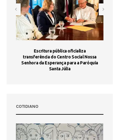
stória
Escritura pública oficializa
Maria Port
dia 10
transferência do Centro Social Nossa
homologada e 
Senhora da Esperança para a Paróquia
com
Santa Júlia
COTIDIANO