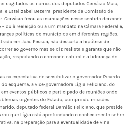
 ser cogitados os nomes dos deputados Gervásio Maia,
a, e Estelizabel Bezerra, presidente da Comissão de
r. Gervásio freou as insinuações nesse sentido deixando
o – ou à reeleição ou a um mandato na Câmara Federal e,
deranças políticas de municípios em diferentes regiões.
trada em João Pessoa, não descarta a hipótese de
rrer ao governo mas se diz realista e garante que não
Fátima Silva lança livro sobre a hi
do rádio campinense no próximo 
ação, respeitando o comando natural e a liderança do
s na expectativa de sensibilizar o governador Ricardo
 do esquema, a vice-governadora Lígia Feliciano, do
a em eventos públicos e participado de reuniões onde
roblemas urgentes do Estado, cumprindo missões
marido, deputado federal Damião Feliciano, que preside
gurou que Lígia está aprofundando o conhecimento sobre
tiva, na preparação para a eventualidade de vir a