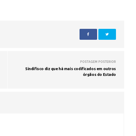
Voo cancelado, bagagem extravi
cobranças indevidas: saiba quai
POSTAGEM POSTERIOR
os seus direitos
Sindifisco diz que há mais codificados em outros
órgãos do Estado