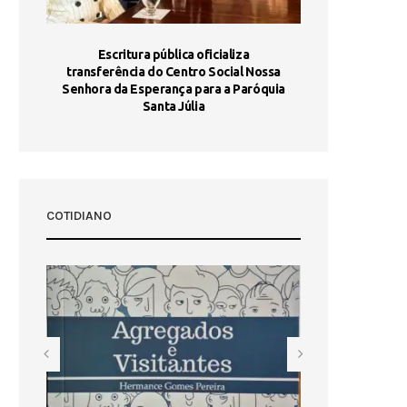
stória
Escritura pública oficializa
Maria Port
dia 10
transferência do Centro Social Nossa
homologada e 
Senhora da Esperança para a Paróquia
com
Santa Júlia
COTIDIANO