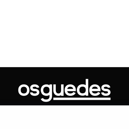
Voo cancelado, bagagem extravi
cobranças indevidas: saiba quai
os seus direitos
ONTATO
ARTIGOS
GOVERNO
JUDICIÁRIO
MEMÓRIA
POLÍTICA
Copyright 2019 Os Guedes. TODOS OS DIREITOS RESERVADOS.