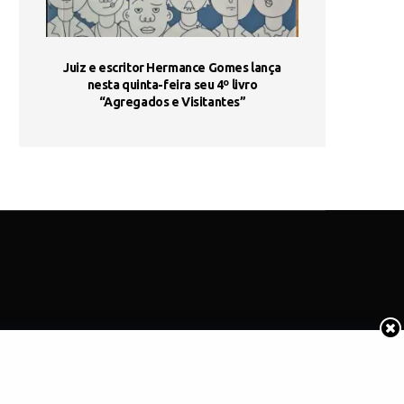
ada e
Juiz e escritor Hermance Gomes lança
UNIESP utiliza 
s são
nesta quinta-feira seu 4º livro
fortalece form
“Agregados e Visitantes”
de
COTIDIANO