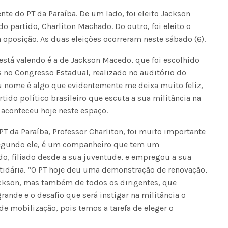
nte do PT da Paraíba. De um lado, foi eleito Jackson
o partido, Charliton Machado. Do outro, foi eleito o
 oposição. As duas eleições ocorreram neste sábado (6).
 está valendo é a de Jackson Macedo, que foi escolhido
 no Congresso Estadual, realizado no auditório do
eu nome é algo que evidentemente me deixa muito feliz,
rtido político brasileiro que escuta a sua militância na
 aconteceu hoje neste espaço.
PT da Paraíba, Professor Charliton, foi muito importante
segundo ele, é um companheiro que tem um
o, filiado desde a sua juventude, e empregou a sua
rtidária. “O PT hoje deu uma demonstração de renovação,
ckson, mas também de todos os dirigentes, que
de e o desafio que será instigar na militância o
de mobilização, pois temos a tarefa de eleger o