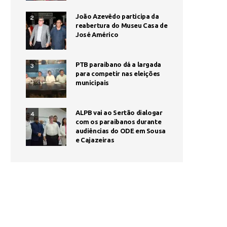
João Azevêdo participa da
2
reabertura do Museu Casa de
José Américo
PTB paraibano dá a largada
3
para competir nas eleições
municipais
ALPB vai ao Sertão dialogar
4
com os paraibanos durante
audiências do ODE em Sousa
e Cajazeiras