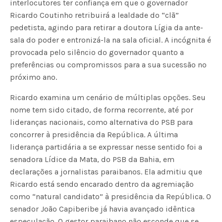
interlocutores ter confiança em que o governador
Ricardo Coutinho retribuirá a lealdade do “clã”
pedetista, agindo para retirar a doutora Lígia da ante-
sala do poder e entronizá-la na sala oficial. A incógnita é
provocada pelo silêncio do governador quanto a
preferências ou compromissos para a sua sucessão no
próximo ano.
Ricardo examina um cenário de múltiplas opções. Seu
nome tem sido citado, de forma recorrente, até por
lideranças nacionais, como alternativa do PSB para
concorrer à presidência da República. A última
liderança partidária a se expressar nesse sentido foi a
senadora Lídice da Mata, do PSB da Bahia, em
declarações a jornalistas paraibanos. Ela admitiu que
Ricardo está sendo encarado dentro da agremiação
como “natural candidato” à presidência da República. O
senador João Capiberibe já havia avançado idêntica
especulação. O gestor paraibano não esconde que se