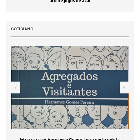
proíbe jogos de azar
 50
COTIDIANO
s
Juiz e escritor Hermance Gomes lança nesta quinta-