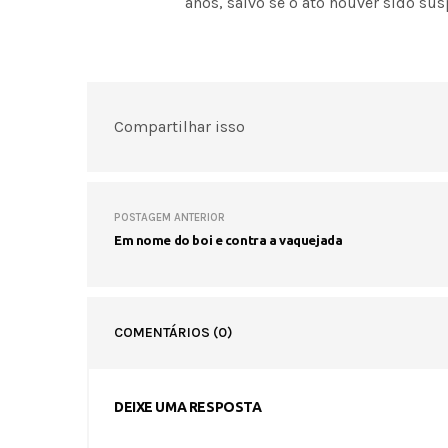
anos, salvo se o ato houver sido su
Compartilhar isso
POSTAGEM ANTERIOR
Em nome do boi e contra a vaquejada
COMENTÁRIOS
(0)
DEIXE UMA RESPOSTA