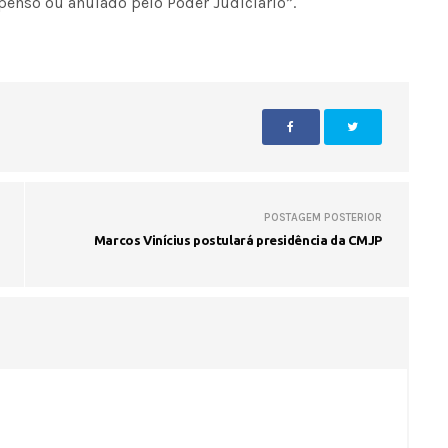
spenso ou anulado pelo Poder Judiciário”.
POSTAGEM POSTERIOR
Marcos Vinícius postulará presidência da CMJP