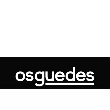
Voo cancelado, bagagem extravi
cobranças indevidas: saiba quai
os seus direitos
ONTATO
ARTIGOS
GOVERNO
JUDICIÁRIO
MEMÓRIA
POLÍTICA
Copyright 2019 Os Guedes. TODOS OS DIREITOS RESERVADOS.