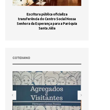
stória
Escritura pública oficializa
Maria Port
dia 10
transferência do Centro Social Nossa
homologada e 
Senhora da Esperança para a Paróquia
com
Santa Júlia
COTIDIANO