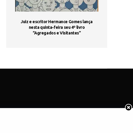
ada e
Juiz e escritor Hermance Gomes lança
UNIESP utiliza 
s são
nesta quinta-feira seu 4º livro
fortalece form
“Agregados e Visitantes”
de
COTIDIANO