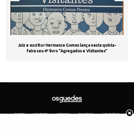
s
Juiz e escritor Hermance Gomes lança nesta quinta-
feira seu 4º livro “Agregados e Visitantes”
SOBRE
CONTATO
ARTIGOS
GOVERNO
JUDICIÁRIO
MEMÓRIA
POLÍTICA
COTIDIANO
Copyright 2019 Os Guedes. TODOS OS DIREITOS RESERVADOS.