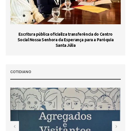
Escritura pública oficializa transferência do Centro
Ma
Social Nossa Senhora da Esperança para a Paróquia
Santa Júlia
COTIDIANO