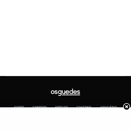
SOBRE
CONTATO
ARTIGOS
GOVERNO
JUDICIÁRIO
MEMÓRIA
POLÍTICA
COTIDIANO
Copyright 2019 Os Guedes. TODOS OS DIREITOS RESERVADOS.