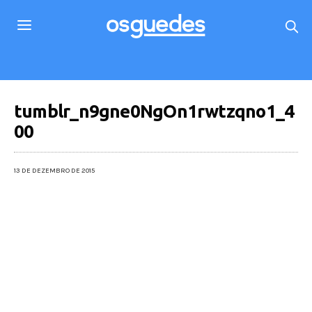
tumblr_n9gne0NgOn1rwtzqno1_4
00
13 DE DEZEMBRO DE 2015