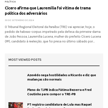
POLÍTICA
Cícero afirma que Lauremília foi vítima de trama
política dos adversários
30 DE SETEMBRO DE 2024
O Tribunal Regional Eleitoral da Paraíba (TRE) vai apreciar, hoje, o
pedido de habeas-corpus impetrado pela defesa da primeira-dama
de João Pessoa, Lauremília Lucena, mulher do prefeito Cícero Lucena
(PP), candidato à reeleição, que foi presa no último sábado por…
MOST VIEWED POSTS
Azevêdo nega hostilidades a Ricardo e diz que
mudanças são normais
Pleno do TJPB indica Fátima Bezerra e Fred
Coutinho para compor o TRE-PB
PT registra candidatura de Lula mas Raquel
3