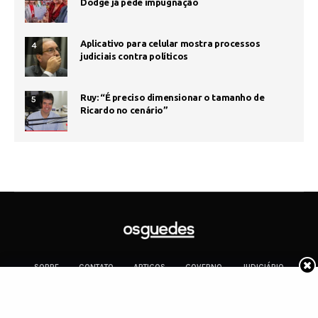
Dodge já pede impugnação
Aplicativo para celular mostra processos
4
judiciais contra políticos
Ruy: “É preciso dimensionar o tamanho de
5
Ricardo no cenário”
SOBRE
CONTATO
ARTIGOS
GOVERNO
JUDICIÁRIO
MEMÓRIA
POLÍTICA
COTIDIANO
Copyright 2019 Os Guedes. TODOS OS DIREITOS RESERVADOS.