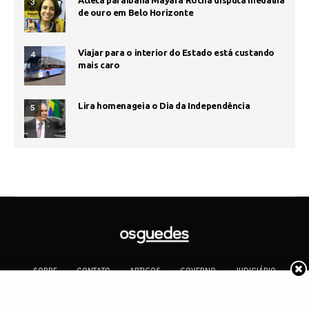
Atleta paraibana Mayara Rocha disputa medalha
3
de ouro em Belo Horizonte
Viajar para o interior do Estado está custando
4
mais caro
Lira homenageia o Dia da Independência
5
SOBRE
CONTATO
ARTIGOS
GOVERNO
JUDICIÁRIO
MEMÓRIA
POLÍTICA
COTIDIANO
Copyright 2019 Os Guedes. TODOS OS DIREITOS RESERVADOS.