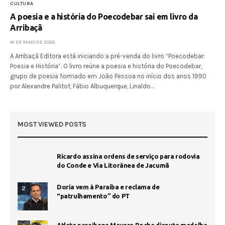
CULTURA
A poesia e a história do Poecodebar sai em livro da
Arribaçã
16 DE MAIO DE 2026
A Arribaçã Editora está iniciando a pré-venda do livro “Poecodebar:
Poesia e História”. O livro reúne a poesia e história do Poecodebar,
grupo de poesia formado em João Pessoa no início dos anos 1990
por Alexandre Palitot, Fábio Albuquerque, Linaldo…
MOST VIEWED POSTS
Ricardo assina ordens de serviço para rodovia
do Conde e Via Litorânea de Jacumã
Doria vem à Paraíba e reclama de
2
“patrulhamento” do PT