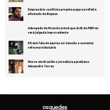
Empresário confirma propina paga a prefeito
2
afastado de Bayeux
Advogado de Ricardo prevê que AIJE da PBPrev
será julgada improcedente
Efraim fala de apoios ao Senado e comenta
4
reforma tributária
Morre em Brasília o jornalista paraibano
5
Alexandre Torres