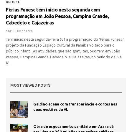
CULTURA
Férias Funesc tem início nesta segunda com
programação em João Pessoa, Campina Grande,
Cabedelo e Cajazeiras
5 DE JULHO DE 2026
Tem início nesta segunda-feira (6) a programação do ‘Férias Funesc’,
projeto da Fundação Espaço Cultural da Paraíba voltado para o
público infantil. As atividades, que são gratuitas, ocorrem em João
Pessoa, Campina Grande, Cabedelo e Cajazeiras, no período de 6 a
12…
MOST VIEWED POSTS
Galdino acena com transparência e cortes nas
1
duas gestões da AL
Obra de esgotamento sanitário em Arara dá
2
prejuízo de R$ 3 milhões aos cofres públicos