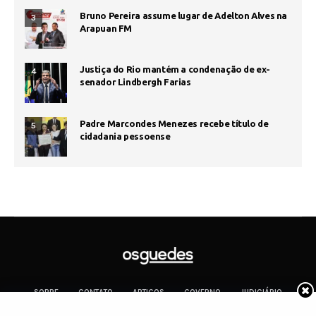
Bruno Pereira assume lugar de Adelton Alves na
3
Arapuan FM
Justiça do Rio mantém a condenação de ex-
4
senador Lindbergh Farias
Padre Marcondes Menezes recebe título de
5
cidadania pessoense
SOBRE
CONTATO
ARTIGOS
GOVERNO
JUDICIÁRIO
MEMÓRIA
POLÍTICA
COTIDIANO