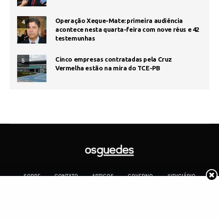
Operação Xeque-Mate: primeira audiência
4
acontece nesta quarta-feira com nove réus e 42
testemunhas
Cinco empresas contratadas pela Cruz
5
Vermelha estão na mira do TCE-PB
SOBRE
CONTATO
ARTIGOS
GOVERNO
JUDICIÁRIO
MEMÓRIA
POLÍTICA
COTIDIANO
Copyright 2019 Os Guedes. TODOS OS DIREITOS RESERVADOS.