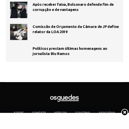
Após receber faixa, Bolsonaro defende fim de
3
corrupção e de vantagens
Comissão de Orçamento da Câmara de JP define
4
relator da LOA 2019
Políticos prestam últimas homenagens ao
jornalista Biu Ramos
SOBRE
CONTATO
ARTIGOS
GOVERNO
JUDICIÁRIO
MEMÓRIA
POLÍTICA
COTIDIANO
Copyright 2019 Os Guedes. TODOS OS DIREITOS RESERVADOS.