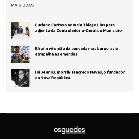
MAIS LIDAS
Luciano Cartaxo nomeia Thiago Lins para
1
adjunto da Controladoria-Geral do Município
Efraim vê união da bancada mas burocracia
2
atrapalha as emendas
Há 34 anos, morria Tancredo Neves, o fundador
3
da Nova República