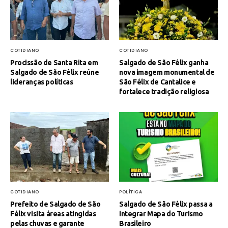
COTIDIANO
COTIDIANO
Procissão de Santa Rita em
Salgado de São Félix ganha
Salgado de São Félix reúne
nova imagem monumental de
lideranças políticas
São Félix de Cantalice e
fortalece tradição religiosa
COTIDIANO
POLÍTICA
Prefeito de Salgado de São
Salgado de São Félix passa a
Félix visita áreas atingidas
integrar Mapa do Turismo
pelas chuvas e garante
Brasileiro