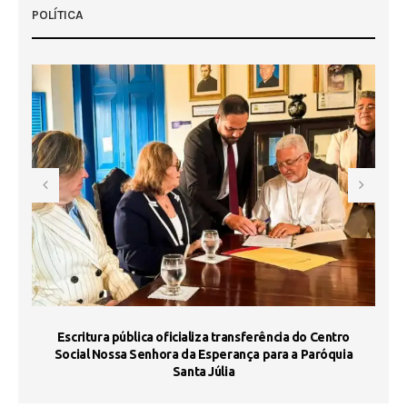
POLÍTICA
Escritura pública oficializa transferência do Centro
Ma
Social Nossa Senhora da Esperança para a Paróquia
Santa Júlia