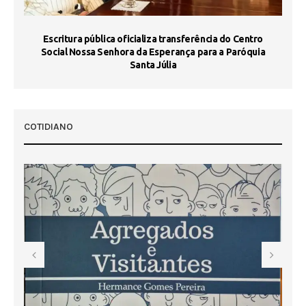
Escritura pública oficializa transferência do Centro
Ma
Social Nossa Senhora da Esperança para a Paróquia
Santa Júlia
COTIDIANO