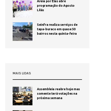
Areia por Elas abre
programação do Agosto
Lilás
Seinfra realiza serviços de
tapa-buraco em quase 50
bairros nesta quinta-feira
MAIS LIDAS
Assembleia reabre hoje mas
1
somente terá votações na
próxima semana