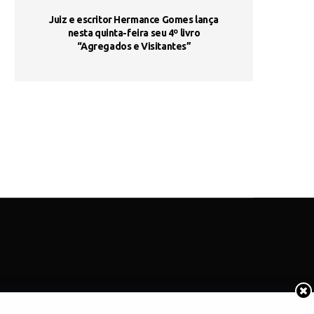
ada e
Juiz e escritor Hermance Gomes lança
UNIESP utiliza 
s são
nesta quinta-feira seu 4º livro
fortalece form
“Agregados e Visitantes”
de
COTIDIANO