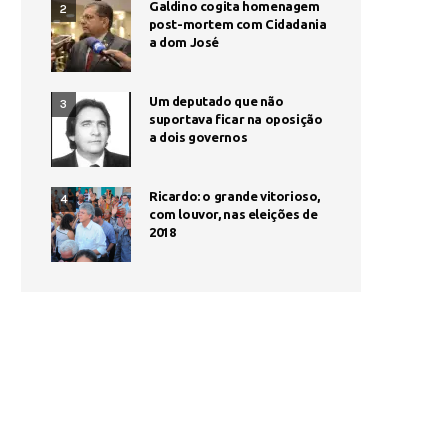
Galdino cogita homenagem
2
post-mortem com Cidadania
a dom José
Um deputado que não
3
suportava ficar na oposição
a dois governos
Ricardo: o grande vitorioso,
4
com louvor, nas eleições de
2018