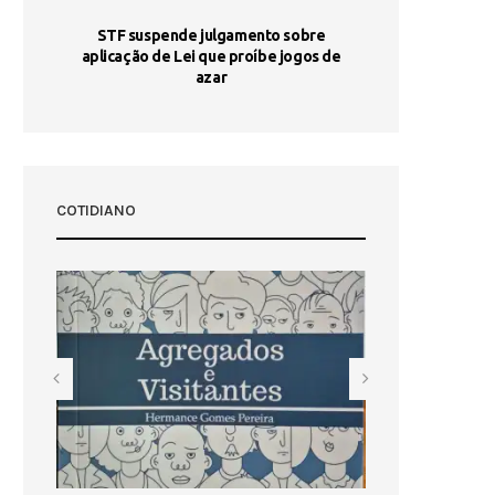
STF suspende julgamento sobre
Areia por Ela
aplicação de Lei que proíbe jogos de
Ag
pa-
azar
sta
COTIDIANO