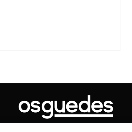
Voo cancelado, bagagem extravi
cobranças indevidas: saiba quai
os seus direitos
ONTATO
ARTIGOS
GOVERNO
JUDICIÁRIO
MEMÓRIA
POLÍTICA