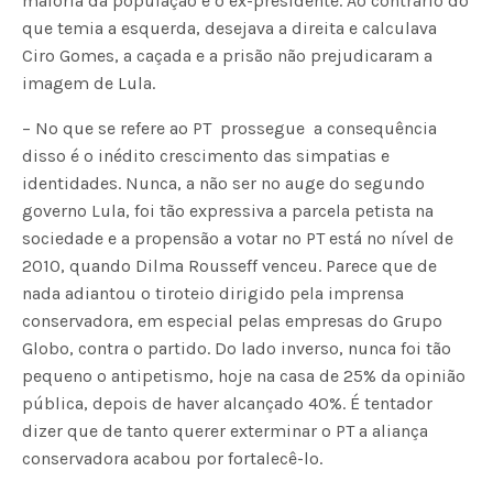
maioria da população e o ex-presidente. Ao contrário do
que temia a esquerda, desejava a direita e calculava
Ciro Gomes, a caçada e a prisão não prejudicaram a
imagem de Lula.
– No que se refere ao PT  prossegue  a consequência
disso é o inédito crescimento das simpatias e
identidades. Nunca, a não ser no auge do segundo
governo Lula, foi tão expressiva a parcela petista na
sociedade e a propensão a votar no PT está no nível de
2010, quando Dilma Rousseff venceu. Parece que de
nada adiantou o tiroteio dirigido pela imprensa
conservadora, em especial pelas empresas do Grupo
Globo, contra o partido. Do lado inverso, nunca foi tão
pequeno o antipetismo, hoje na casa de 25% da opinião
pública, depois de haver alcançado 40%. É tentador
dizer que de tanto querer exterminar o PT a aliança
conservadora acabou por fortalecê-lo.