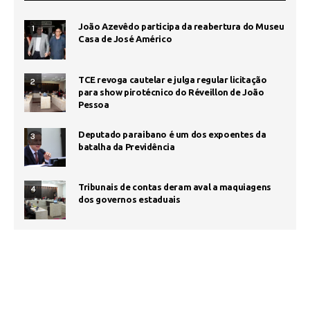
João Azevêdo participa da reabertura do Museu
1
Casa de José Américo
TCE revoga cautelar e julga regular licitação
2
para show pirotécnico do Réveillon de João
Pessoa
Deputado paraibano é um dos expoentes da
3
batalha da Previdência
Tribunais de contas deram aval a maquiagens
4
dos governos estaduais