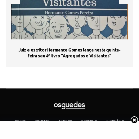
s
Juiz e escritor Hermance Gomes lança nesta quinta-
feira seu 4º livro “Agregados e Visitantes”
SOBRE
CONTATO
ARTIGOS
GOVERNO
JUDICIÁRIO
MEMÓRIA
POLÍTICA
COTIDIANO
Copyright 2019 Os Guedes. TODOS OS DIREITOS RESERVADOS.