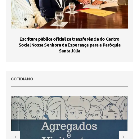
Escritura pública oficializa transferência do Centro
Ma
Social Nossa Senhora da Esperança para a Paróquia
Santa Júlia
COTIDIANO