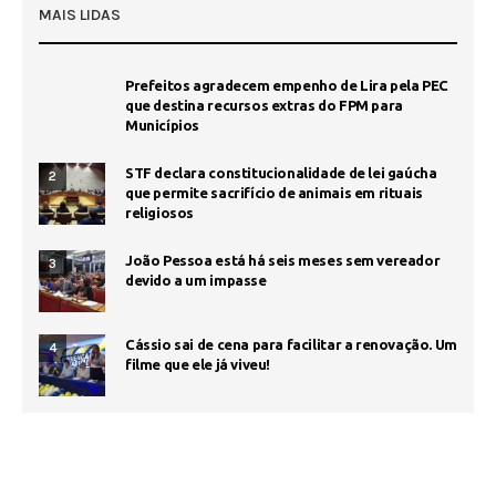
MAIS LIDAS
Prefeitos agradecem empenho de Lira pela PEC
que destina recursos extras do FPM para
Municípios
STF declara constitucionalidade de lei gaúcha
2
que permite sacrifício de animais em rituais
religiosos
João Pessoa está há seis meses sem vereador
3
devido a um impasse
Cássio sai de cena para facilitar a renovação. Um
4
filme que ele já viveu!