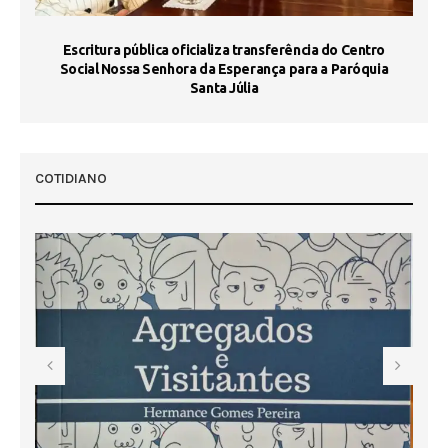
Escritura pública oficializa transferência do Centro
Ma
Social Nossa Senhora da Esperança para a Paróquia
Santa Júlia
COTIDIANO