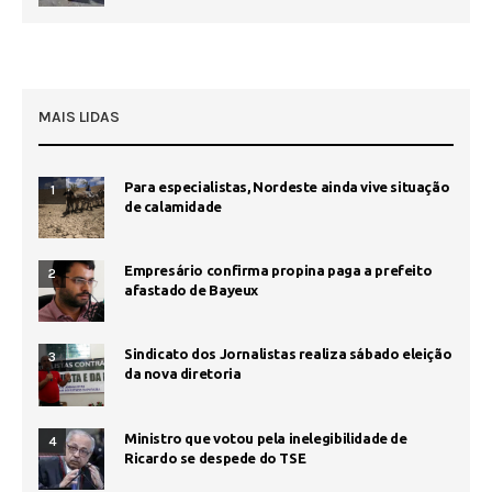
MAIS LIDAS
Para especialistas, Nordeste ainda vive situação
1
de calamidade
Empresário confirma propina paga a prefeito
2
afastado de Bayeux
Sindicato dos Jornalistas realiza sábado eleição
3
da nova diretoria
Ministro que votou pela inelegibilidade de
4
Ricardo se despede do TSE