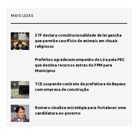
MAIS LIDAS
STF declara constitucionalidade de lei gaúcha
1
que permite sacrifício de animais em rituais
religiosos
Prefeitos agradecem empenho de Lira pela PEC
que destina recursos extras do FPM para
Municípios
TCE suspende contrato da prefeitura de Bayeux
3
com empresa de construção
Romero sinaliza estratégia para fortalecer uma
4
candidatura ao governo