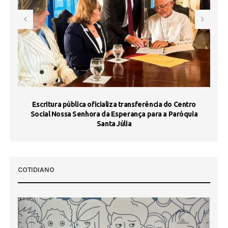
Escritura pública oficializa transferência do Centro
Ma
Social Nossa Senhora da Esperança para a Paróquia
Santa Júlia
COTIDIANO