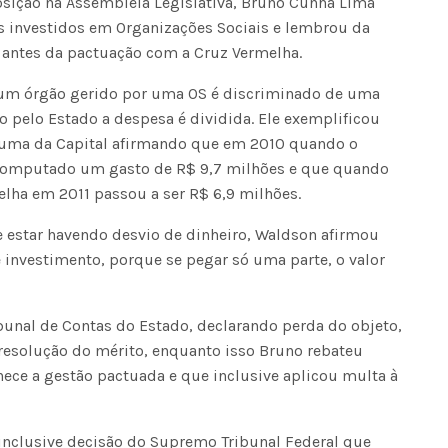
sição na Assembleia Legislativa, Bruno Cunha Lima
s investidos em Organizações Sociais e lembrou da
e antes da pactuação com a Cruz Vermelha.
Fátima Silva lança livro sobre a hi
do rádio campinense no próximo 
 um órgão gerido por uma OS é discriminado de uma
 pelo Estado a despesa é dividida. Ele exemplificou
auma da Capital afirmando que em 2010 quando o
i computado um gasto de R$ 9,7 milhões e que quando
elha em 2011 passou a ser R$ 6,9 milhões.
 estar havendo desvio de dinheiro, Waldson afirmou
 e investimento, porque se pegar só uma parte, o valor
ibunal de Contas do Estado, declarando perda do objeto,
resolução do mérito, enquanto isso Bruno rebateu
ece a gestão pactuada e que inclusive aplicou multa à
inclusive decisão do Supremo Tribunal Federal que