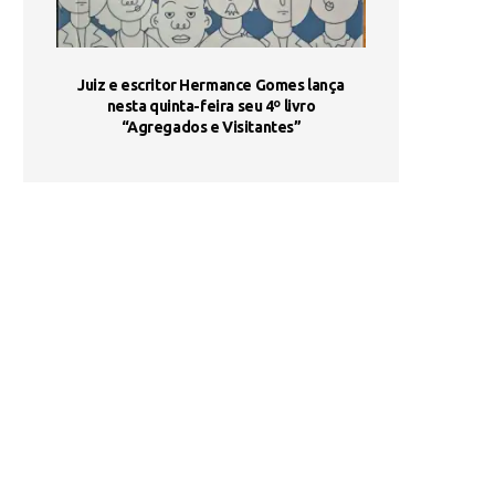
ada e
Juiz e escritor Hermance Gomes lança
UNIESP utiliza 
s são
nesta quinta-feira seu 4º livro
fortalece form
“Agregados e Visitantes”
de