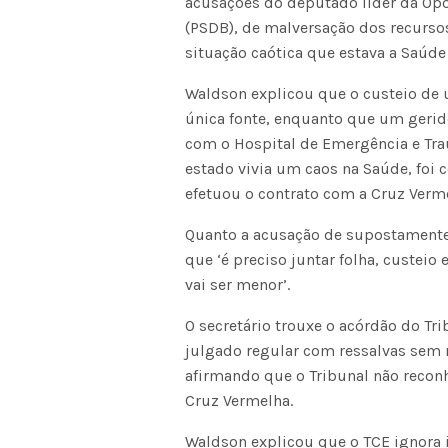
acusações do deputado líder da Opo
(PSDB), de malversação dos recurso
situação caótica que estava a Saúd
Waldson explicou que o custeio de
única fonte, enquanto que um gerido
com o Hospital de Emergência e Tr
estado vivia um caos na Saúde, fo
efetuou o contrato com a Cruz Verm
Quanto a acusação de supostamente
que ‘é preciso juntar folha, custeio
vai ser menor’.
O secretário trouxe o acórdão do Tr
julgado regular com ressalvas sem 
afirmando que o Tribunal não reconh
Cruz Vermelha.
Waldson explicou que o TCE ignora 