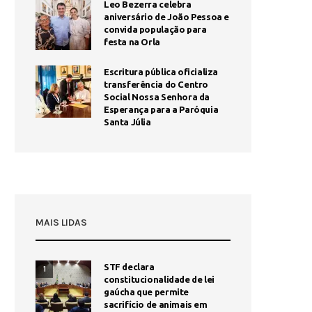
Leo Bezerra celebra
aniversário de João Pessoa e
convida população para
festa na Orla
Escritura pública oficializa
transferência do Centro
Social Nossa Senhora da
Esperança para a Paróquia
Santa Júlia
MAIS LIDAS
STF declara
1
constitucionalidade de lei
gaúcha que permite
sacrifício de animais em