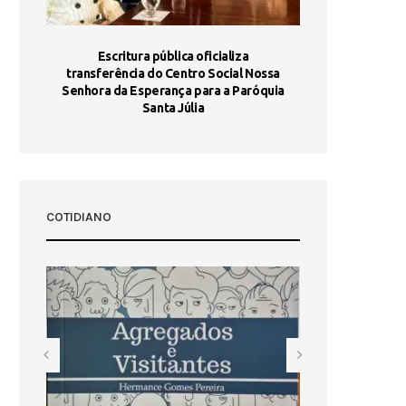
stória
Escritura pública oficializa
Maria Port
dia 10
transferência do Centro Social Nossa
homologada e 
Senhora da Esperança para a Paróquia
com
Santa Júlia
COTIDIANO