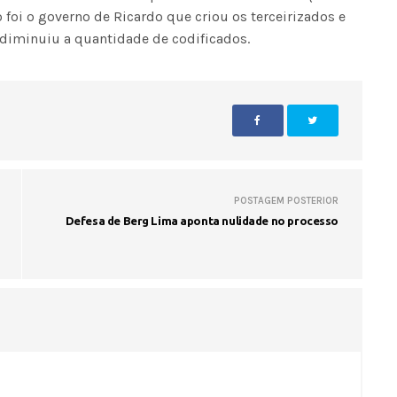
 foi o governo de Ricardo que criou os terceirizados e
 diminuiu a quantidade de codificados.
Voo cancelado, bagagem extravi
cobranças indevidas: saiba quai
os seus direitos
POSTAGEM POSTERIOR
Defesa de Berg Lima aponta nulidade no processo