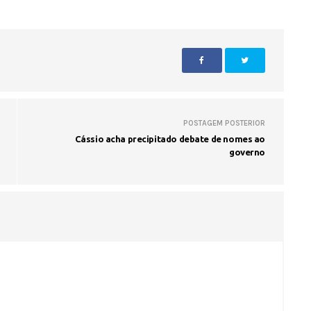
Voo cancelado, bagagem extravi
cobranças indevidas: saiba quai
os seus direitos
POSTAGEM POSTERIOR
Cássio acha precipitado debate de nomes ao
governo