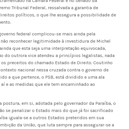
cramentado na Câmara Federal e no Senado da
emo Tribunal Federal, ressalvada a garantia de
ireitos políticos, o que lhe assegura a possibilidade de
ento.
 governo federal complicou-se mais ainda pela
 não reconhecer legitimidade à investidura de Michel
ainda que esta seja uma interpretação equivocada,
o do outrora vice atendeu a princípios legalistas, nada
s preceitos do chamado Estado de Direito. Coutinho
contexto nacional nessa cruzada contra o governo de
ido a que pertence, o PSB, está dividido e uma ala
á aí e as medidas que ele tem encaminhado ao
 postura, em si, adotada pelo governador da Paraíba, o
o se penalizar o Estado mais do que já foi sacrificado
raíba iguala-se a outros Estados preteridos em sua
ambição da União, que luta sempre para assegurar-se a