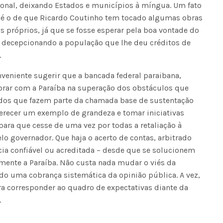
cional, deixando Estados e municípios à míngua. Um fato
 é o de que Ricardo Coutinho tem tocado algumas obras
 próprios, já que se fosse esperar pela boa vontade do
Seinfra realiza serviços de ta
, decepcionando a população que lhe deu créditos de
buraco em quase 50 bairros ne
quinta-feira
.
veniente sugerir que a bancada federal paraibana,
borar com a Paraíba na superação dos obstáculos que
ados que fazem parte da chamada base de sustentação
erecer um exemplo de grandeza e tomar iniciativas
para que cesse de uma vez por todas a retaliação à
o governador. Que haja o acerto de contas, arbitrado
a confiável ou acreditada – desde que se solucionem
ente a Paraíba. Não custa nada mudar o viés da
sido uma cobrança sistemática da opinião pública. A vez,
ra corresponder ao quadro de expectativas diante da
.