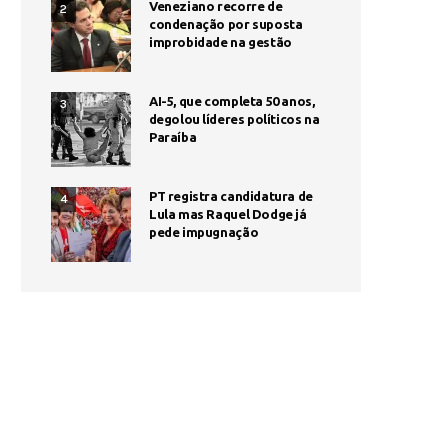
Veneziano recorre de
2
condenação por suposta
improbidade na gestão
AI-5, que completa 50 anos,
3
degolou líderes políticos na
Paraíba
PT registra candidatura de
4
Lula mas Raquel Dodge já
pede impugnação