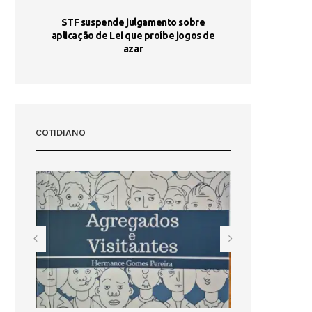
STF suspende julgamento sobre
Areia por Ela
aplicação de Lei que proíbe jogos de
Ag
pa-
azar
sta
COTIDIANO