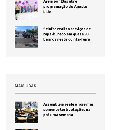
Areia por Elas abre
programação do Agosto
Lilás
Seinfra realiza serviços de
tapa-buraco em quase 50
bairros nesta quinta-feira
MAIS LIDAS
Assembleia reabre hoje mas
1
somente terá votações na
próxima semana