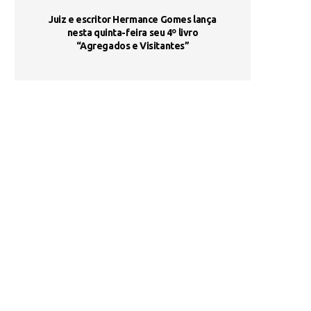
ada e
Juiz e escritor Hermance Gomes lança
UNIESP utiliza 
s são
nesta quinta-feira seu 4º livro
fortalece form
“Agregados e Visitantes”
de