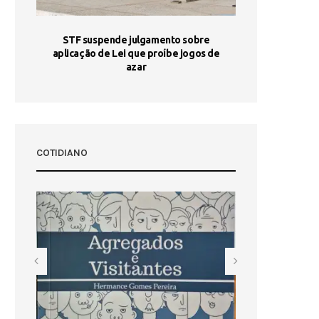
STF suspende julgamento sobre
Areia por Ela
aplicação de Lei que proíbe jogos de
Ag
pa-
azar
sta
COTIDIANO