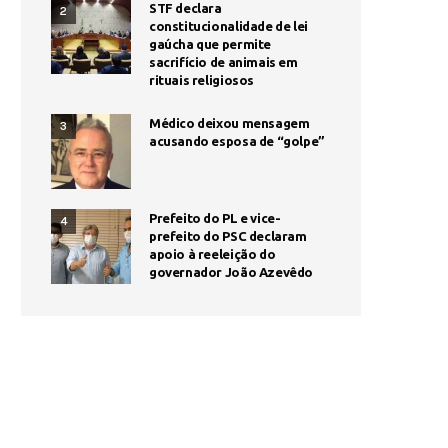
STF declara
2
constitucionalidade de lei
gaúcha que permite
sacrifício de animais em
rituais religiosos
Médico deixou mensagem
3
acusando esposa de “golpe”
Prefeito do PL e vice-
4
prefeito do PSC declaram
apoio à reeleição do
governador João Azevêdo