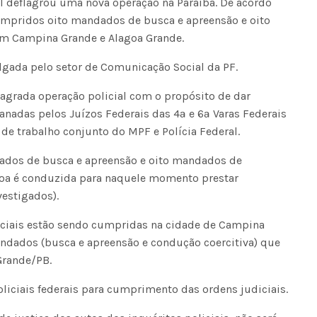
ral deflagrou uma nova operação na Paraíba. De acordo
umpridos oito mandados de busca e apreensão e oito
m Campina Grande e Alagoa Grande.
lgada pelo setor de Comunicação Social da PF.
flagrada operação policial com o propósito de dar
nadas pelos Juízos Federais das 4ª e 6ª Varas Federais
e trabalho conjunto do MPF e Polícia Federal.
ados de busca e apreensão e oito mandados de
soa é conduzida para naquele momento prestar
vestigados).
iciais estão sendo cumpridas na cidade de Campina
ndados (busca e apreensão e condução coercitiva) que
Grande/PB.
liciais federais para cumprimento das ordens judiciais.