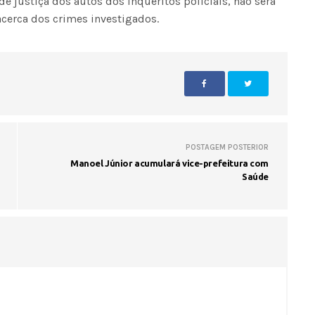
e justiça dos autos dos inquéritos policiais, não será
acerca dos crimes investigados.
POSTAGEM POSTERIOR
Manoel Júnior acumulará vice-prefeitura com
Saúde