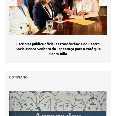
Escritura pública oficializa transferência do Centro
Ma
Social Nossa Senhora da Esperança para a Paróquia
Santa Júlia
COTIDIANO