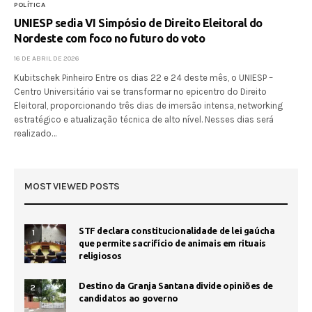
POLÍTICA
UNIESP sedia VI Simpósio de Direito Eleitoral do
Nordeste com foco no futuro do voto
16 DE ABRIL DE 2026
Kubitschek Pinheiro Entre os dias 22 e 24 deste mês, o UNIESP –
Centro Universitário vai se transformar no epicentro do Direito
Eleitoral, proporcionando três dias de imersão intensa, networking
estratégico e atualização técnica de alto nível. Nesses dias será
realizado…
MOST VIEWED POSTS
STF declara constitucionalidade de lei gaúcha
1
que permite sacrifício de animais em rituais
religiosos
Destino da Granja Santana divide opiniões de
2
candidatos ao governo