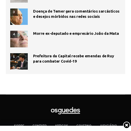
Doença de Temer gera comentários sarcásticos
3
e desejos mórbidos nas redes sociais
Morre ex-deputado e empresário João da Mata
4
Prefeitura da Capital recebe emendas de Ruy
5
para combater Covid-19
SOBRE
CONTATO
ARTIGOS
GOVERNO
JUDICIÁRIO