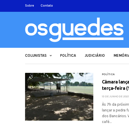
Sobre
Contato
COLUNISTAS
POLÍTICA
JUDICIÁRIO
MEMÓRI
POLÍTICA
Câmara lança
terça-feira (
13 DE JUNHO DE 202
Às 7h da próxim
lançar a pedra f
dos Bancários. 
café…