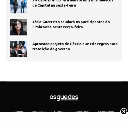
TV Cabo Branco fará debate entre candidatos
3
da Capital na sexta-feira
Jória Guerreiro saudará os participantes do
4
Simbravisa nesta terça-feira
Aprovado projeto de Cássio que cria regras para
5
transição de governo
SOBRE
CONTATO
ARTIGOS
GOVERNO
JUDICIÁRIO
MEMÓRIA
POLÍTICA
COTIDIANO
Copyright 2019 Os Guedes. TODOS OS DIREITOS RESERVADOS.